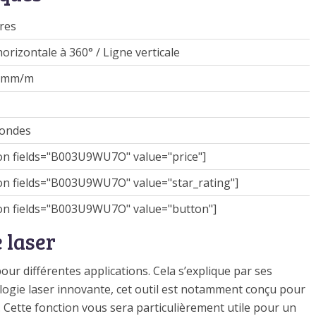
res
orizontale à 360° / Ligne verticale
4 mm/m
condes
n fields="B003U9WU7O" value="price"]
n fields="B003U9WU7O" value="star_rating"]
n fields="B003U9WU7O" value="button"]
 laser
our différentes applications. Cela s’explique par ses
nologie laser innovante, cet outil est notamment conçu pour
. Cette fonction vous sera particulièrement utile pour un