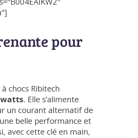
ds="B004EAIKW2"
"]
prenante pour
 à chocs Ribitech
 watts
. Elle s’alimente
r un courant alternatif de
e une belle performance et
si, avec cette clé en main,