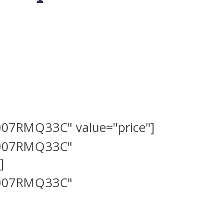
007RMQ33C" value="price"]
B007RMQ33C"
]
B007RMQ33C"