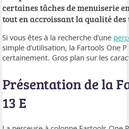
certaines tâches de menuiserie en
tout en accroissant la qualité des
Si vous êtes à la recherche d’une
perc
simple d’utilisation, la Fartools One P
certainement. Gros plan sur les caract
Présentation de la F
13 E
La perceuse à colonne Fartools One 