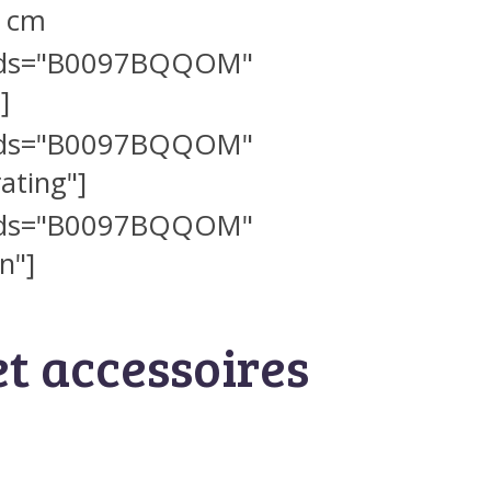
7 cm
elds="B0097BQQOM"
]
elds="B0097BQQOM"
ating"]
elds="B0097BQQOM"
n"]
t accessoires