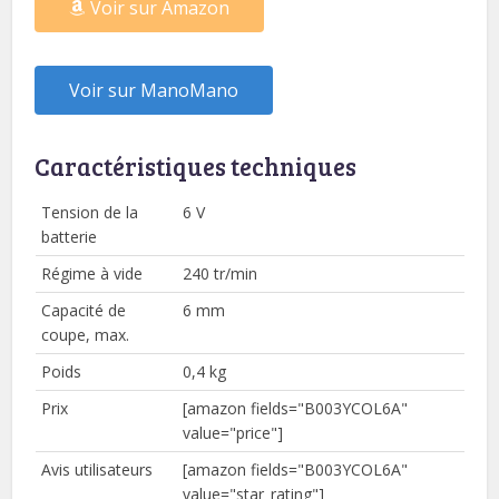
Voir sur Amazon
Voir sur ManoMano
Caractéristiques techniques
Tension de la
6 V
batterie
Régime à vide
240 tr/min
Capacité de
6 mm
coupe, max.
Poids
0,4 kg
Prix
[amazon fields="B003YCOL6A"
value="price"]
Avis utilisateurs
[amazon fields="B003YCOL6A"
value="star_rating"]