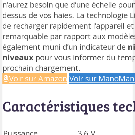
n’aurez besoin que d’une échelle pour 
dessus de vos haies. La technologie L
de recharger rapidement l’appareil e
remarquable par rapport aux modèles
également muni d’un indicateur de
n
niveaux
pour vous informer du temps
prochain chargement.
Voir sur Amazon
Voir sur ManoMan
Caractéristiques te
Puissance
3,6 V