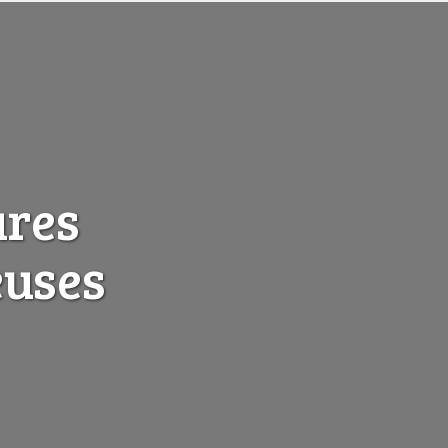
ures
euses