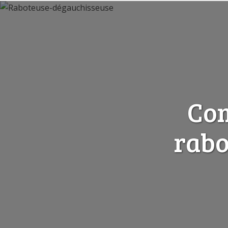
Com
rabo