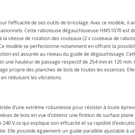
l’efficacité de ses outils de bricolage. Avec ce modèle, il a
occasionnels. Cette raboteuse dégauchisseuse HMS1070 est 
e à la vitesse de rotation des couteaux (2 x couteaux de rab
é. Ce modèle se perfectionne notamment en offrant la possibil
onction est assurée au niveau du guide de dégauchissage. Ce
et une hauteur de passage respectif de 254 mm et 120 mm. C
age propre des planches de bois de toutes les essences. Ell
 en réduisant les vibrations.
dotée d’une extrême robustesse pour résister à toute épreuv
pièces de bois en vue d’obtenir une finition de surface plane 
40 V,ce qui explique son efficacité et sa rapidité d’exécutio
te. Elle possède également un guide parallèle ajustable à u