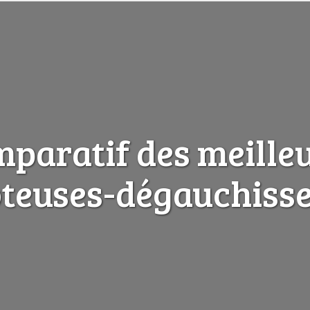
paratif des meille
teuses-dégauchiss