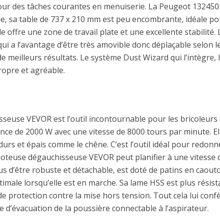
our des tâches courantes en menuiserie. La Peugeot 132450 
, sa table de 737 x 210 mm est peu encombrante, idéale pou
le offre une zone de travail plate et une excellente stabilit
 a l’avantage d’être très amovible donc déplaçable selon le
de meilleurs résultats. Le système Dust Wizard qui l’intègre,
opre et agréable.
isseuse VEVOR est l’outil incontournable pour les bricoleurs 
ance de 2000 W avec une vitesse de 8000 tours par minute. Ell
urs et épais comme le chêne. C’est l’outil idéal pour redon
boteuse dégauchisseuse VEVOR peut planifier à une vitesse 
us d’être robuste et détachable, est doté de patins en caout
imale lorsqu’elle est en marche. Sa lame HSS est plus résista
 protection contre la mise hors tension. Tout cela lui conf
ce d’évacuation de la poussière connectable à l’aspirateur.