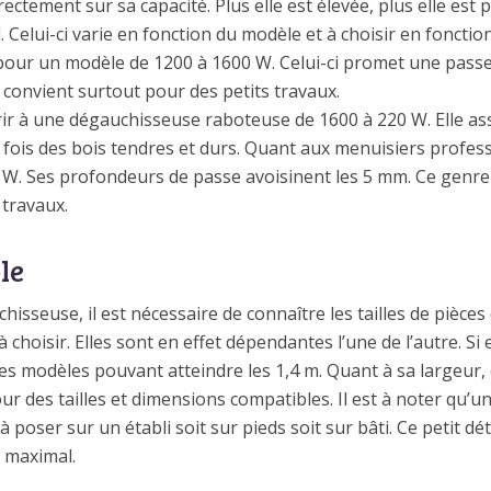
ectement sur sa capacité. Plus elle est élevée, plus elle est
l. Celui-ci varie en fonction du modèle et à choisir en fonctio
ur un modèle de 1200 à 1600 W. Celui-ci promet une pass
convient surtout pour des petits travaux.
rir à une dégauchisseuse raboteuse de 1600 à 220 W. Elle a
a fois des bois tendres et durs. Quant aux menuisiers profes
W. Ses profondeurs de passe avoisinent les 5 mm. Ce genre
 travaux.
le
sseuse, il est nécessaire de connaître les tailles de pièces d
 choisir. Elles sont en effet dépendantes l’une de l’autre. Si 
ues modèles pouvant atteindre les 1,4 m. Quant à sa largeur, 
 pour des tailles et dimensions compatibles. Il est à noter q
 poser sur un établi soit sur pieds soit sur bâti. Ce petit d
n maximal.