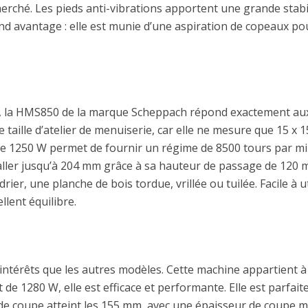
cherché. Les pieds anti-vibrations apportent une grande stabi
and avantage : elle est munie d’une aspiration de copeaux pou
e, la HMS850 de la marque Scheppach répond exactement aux
 taille d’atelier de menuiserie, car elle ne mesure que 15 x 
1250 W permet de fournir un régime de 8500 tours par minut
aller jusqu’à 204 mm grâce à sa hauteur de passage de 120 mm
ier, une planche de bois tordue, vrillée ou tuilée. Facile à u
lent équilibre.
intérêts que les autres modèles. Cette machine appartient 
e 1280 W, elle est efficace et performante. Elle est parfaite
de coupe atteint les 155 mm, avec une épaisseur de coupe 