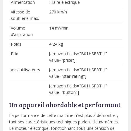
Alimentation
Filaire électrique
Vitesse de
270 km/h
soufflerie max.
Volume
14 m³/min
d'aspiration
Poids
4,24 kg
Prix
[amazon fields="B01HSFBT1I"
value="price"]
Avis utilisateurs
[amazon fields="B01HSFBT1I"
value="star_rating"]
[amazon fields="B01HSFBT1I"
value="button"]
Un appareil abordable et performant
La performance de cette machine n’est plus à démontrer,
tant ses caractéristiques techniques parlent d’eux-mêmes.
Le moteur électrique, fonctionnant sous une tension de