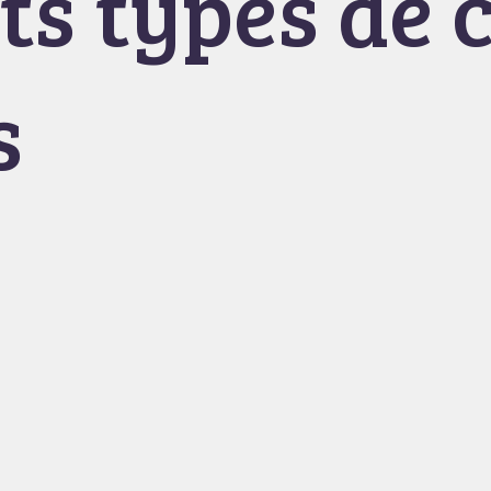
ts types de c
s